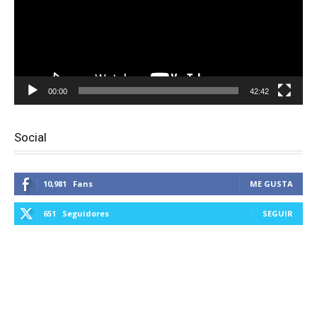
00:00
42:42
Social
10,981
Fans
ME GUSTA
651
Seguidores
SEGUIR