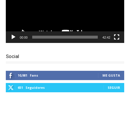
00:00
42:42
Social
10,981
Fans
ME GUSTA
651
Seguidores
SEGUIR