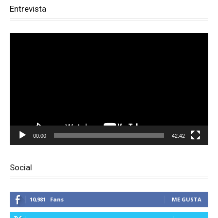
Entrevista
Reproductor
de
vídeo
00:00
42:42
Social
10,981
Fans
ME GUSTA