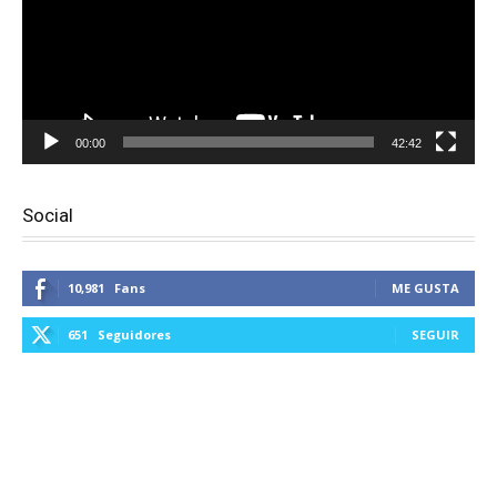
00:00
42:42
Social
10,981
Fans
ME GUSTA
651
Seguidores
SEGUIR