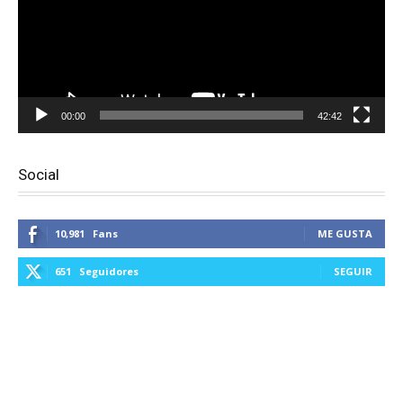
00:00
42:42
Social
10,981
Fans
ME GUSTA
651
Seguidores
SEGUIR