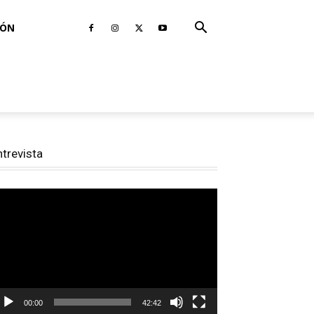
IÓN
ntrevista
productor
e
deo
00:00
42:42