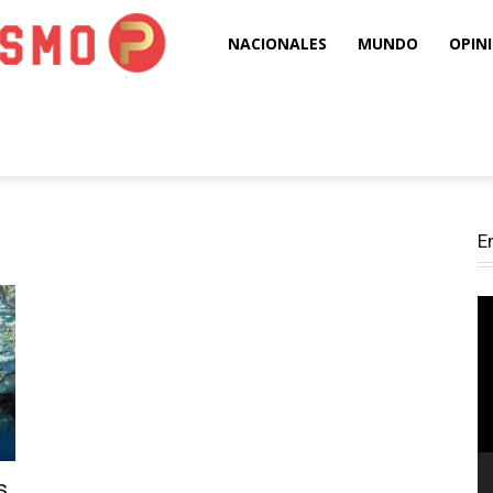
Puro
NACIONALES
MUNDO
OPIN
Periodismo
E
Re
d
ví
s