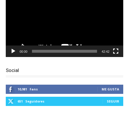
vídeo
00:00
42:42
Social
10,981
Fans
ME GUSTA
651
Seguidores
SEGUIR