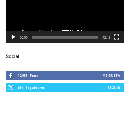
00:00
42:42
Social
10,981
Fans
ME GUSTA
651
Seguidores
SEGUIR