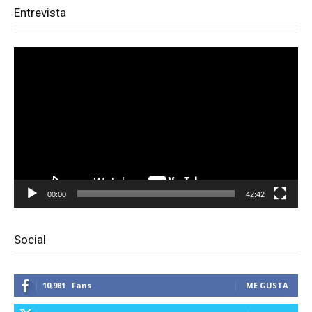
Entrevista
Reproductor
de
vídeo
00:00
42:42
Social
10,981
Fans
ME GUSTA