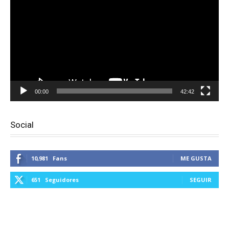
vídeo
00:00
42:42
Social
10,981
Fans
ME GUSTA
651
Seguidores
SEGUIR