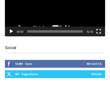
00:00
42:42
Social
10,981
Fans
ME GUSTA
651
Seguidores
SEGUIR