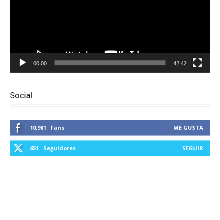
00:00
42:42
Social
10,981
Fans
ME GUSTA
651
Seguidores
SEGUIR