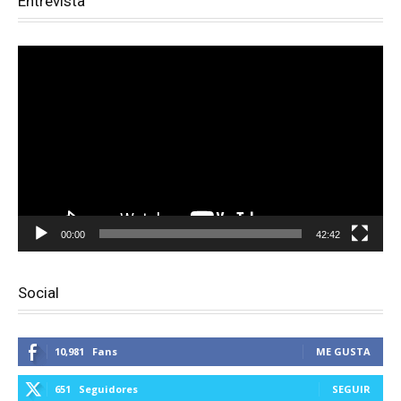
Entrevista
Reproductor
de
vídeo
00:00
42:42
Social
10,981
Fans
ME GUSTA
651
Seguidores
SEGUIR