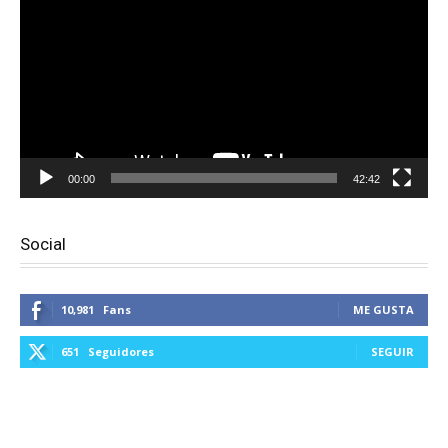
vídeo
00:00
42:42
Social
10,981
Fans
ME GUSTA
651
Seguidores
SEGUIR