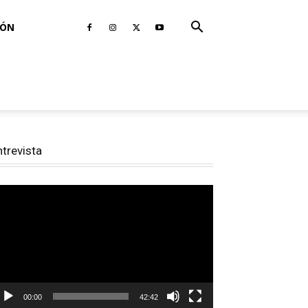
IÓN
ntrevista
productor
e
deo
00:00
42:42