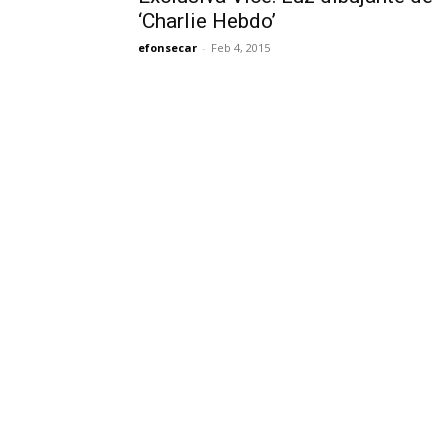
‘Charlie Hebdo’
efonsecar
-
Feb 4, 2015