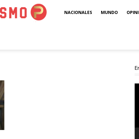
Puro
NACIONALES
MUNDO
OPIN
Periodismo
E
Re
d
ví