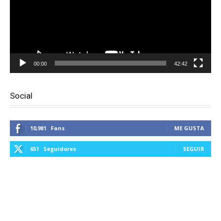
00:00
42:42
Social
10,981
Fans
ME GUSTA
651
Seguidores
SEGUIR