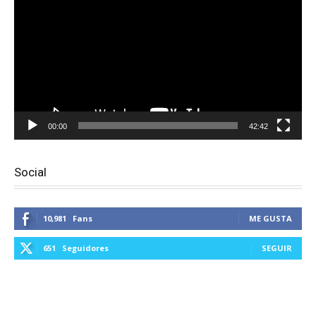
vídeo
00:00
42:42
Social
10,981
Fans
ME GUSTA
651
Seguidores
SEGUIR