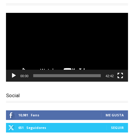
Reproductor
de
vídeo
00:00
42:42
Social
10,981
Fans
ME GUSTA
651
Seguidores
SEGUIR