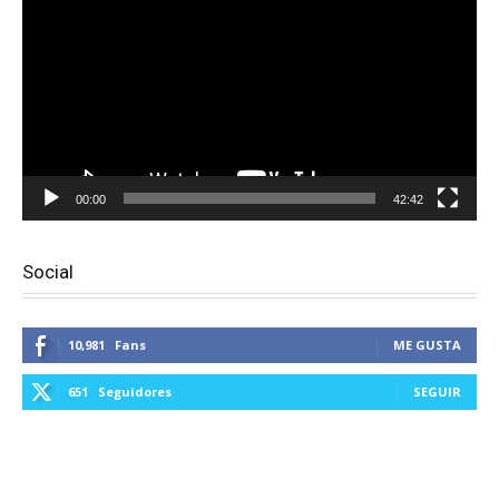
vídeo
00:00
42:42
Social
10,981
Fans
ME GUSTA
651
Seguidores
SEGUIR