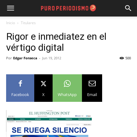
Inicio
Titulares
Rigor e inmediatez en el
vértigo digital
Por
Edgar Fonseca
-
Jun 19, 2012
500
Facebook
X
WhatsApp
Email