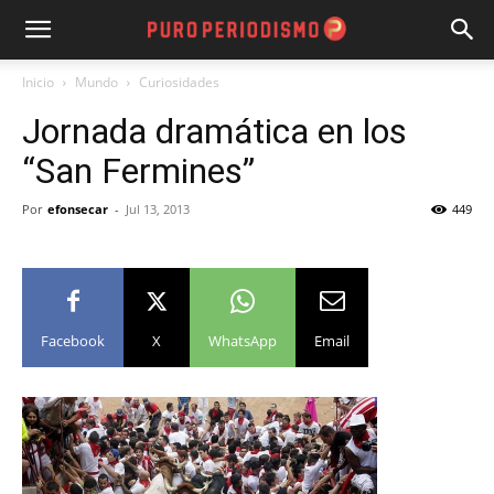
Inicio
Mundo
Curiosidades
Jornada dramática en los
“San Fermines”
Por
efonsecar
-
Jul 13, 2013
449
Facebook
X
WhatsApp
Email