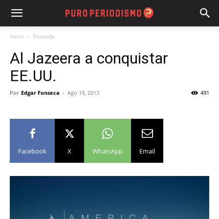
Inicio
Portada
Al Jazeera a conquistar
EE.UU.
Por
Edgar Fonseca
-
Ago 19, 2013
491
Facebook
X
WhatsApp
Email