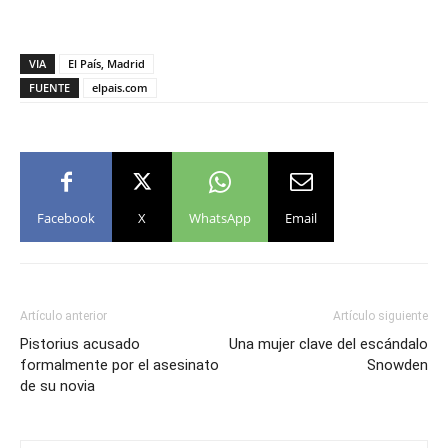
VIA
El País, Madrid
FUENTE
elpais.com
Facebook
X
WhatsApp
Email
Artículo anterior
Artículo siguiente
Pistorius acusado
Una mujer clave del escándalo
formalmente por el asesinato
Snowden
de su novia