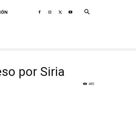
IÓN
so por Siria
485