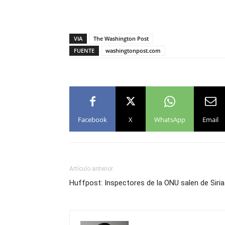
VIA
The Washington Post
FUENTE
washingtonpost.com
Facebook
X
WhatsApp
Email
Artículo anterior
Huffpost: Inspectores de la ONU salen de Siria