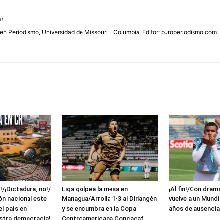
om
 en Periodismo, Universidad de Missouri - Columbia. Editor: puroperiodismo.com
!/¡Dictadura, no!/
Liga golpea la mesa en
¡Al fin!/Con dram
ón nacional este
Managua/Arrolla 1-3 al Diriangén
vuelve a un Mundi
el país en
y se encumbra en la Copa
años de ausencia
stra democracia!
Centroamericana Concacaf