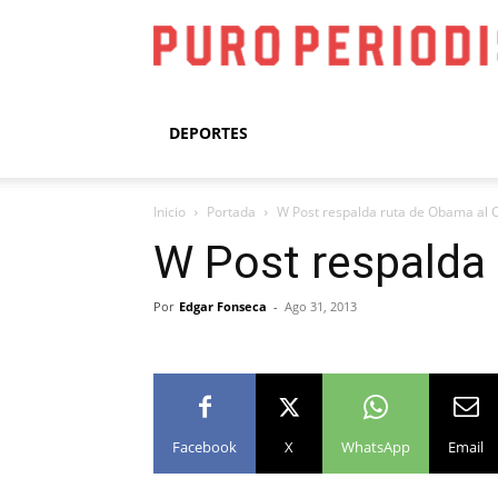
DEPORTES
Inicio
Portada
W Post respalda ruta de Obama al C
W Post respalda 
Por
Edgar Fonseca
-
Ago 31, 2013
Facebook
X
WhatsApp
Email