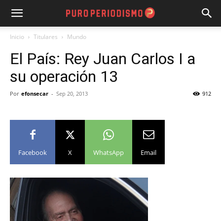
Inicio
Titulares
Mundo
El País: Rey Juan Carlos I a
su operación 13
Por
efonsecar
-
Sep 20, 2013
912
Facebook
X
WhatsApp
Email