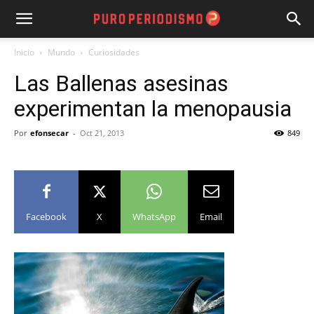
Inicio
Mundo
Curiosidades
Las Ballenas asesinas
experimentan la menopausia
Por
efonsecar
-
Oct 21, 2013
849
Facebook
X
WhatsApp
Email