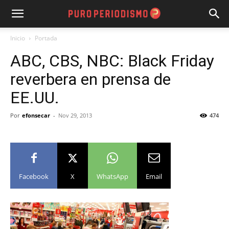
Inicio
Portada
ABC, CBS, NBC: Black Friday
reverbera en prensa de
EE.UU.
Por
efonsecar
-
Nov 29, 2013
474
Facebook
X
WhatsApp
Email