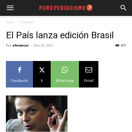
Inicio
Titulares
El País lanza edición Brasil
Por
efonsecar
-
Nov 26, 2013
471
Facebook
X
WhatsApp
Email