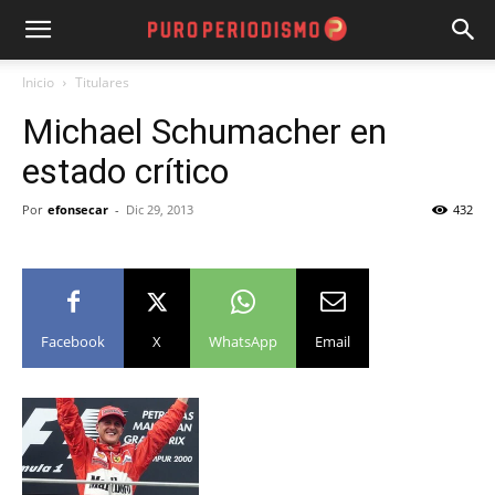
Inicio
Titulares
Michael Schumacher en
estado crítico
Por
efonsecar
-
Dic 29, 2013
432
Facebook
X
WhatsApp
Email