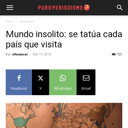
Inicio
Titulares
Mundo insolito: se tatúa cada
país que visita
Por
efonsecar
-
Feb 17, 2014
721
Facebook
X
WhatsApp
Email