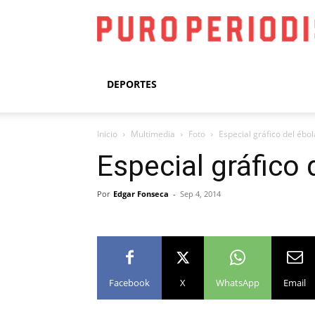
DEPORTES
Inicio
Multimedia
Foto
Especial gráfico del ébo
Especial gráfico 
Por
Edgar Fonseca
-
Sep 4, 2014
Facebook
X
WhatsApp
Email