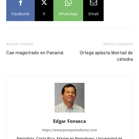
Facebook
X
WhatsApp
Email
Artículo anterior
Artículo siguiente
Cae magistrado en Panamá
Ortega aplasta libertad de
cátedra
Edgar Fonseca
https://www.puroperiodismo.com
Periodista, Costa Rica. Máster en Periodismo, Universidad de