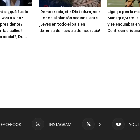
ta: ¿qué fue lo
¡Democracia, sí!/¡Dictadura, no!/
Liga golpea la me
 Costa Rica?
¡Todos al plantón nacional este
Managua/Arrolla 1
 presidente?
jueves en todo el país en
y se encumbra en
 las calles?
defensa de nuestra democracia!
Centroamerican
 social?, Dr....
FACEBOOK
INSTAGRAM
X
YOUT