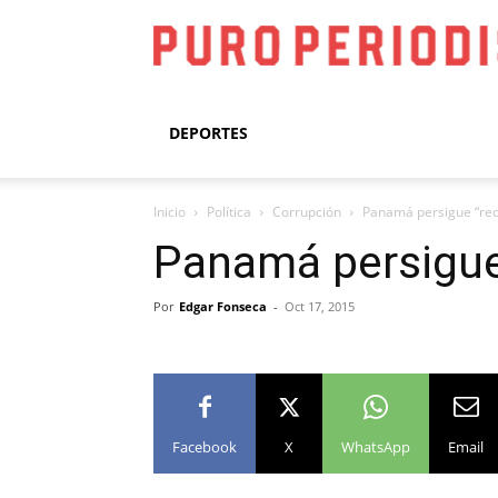
DEPORTES
Inicio
Política
Corrupción
Panamá persigue “red 
Panamá persigue 
Por
Edgar Fonseca
-
Oct 17, 2015
Facebook
X
WhatsApp
Email