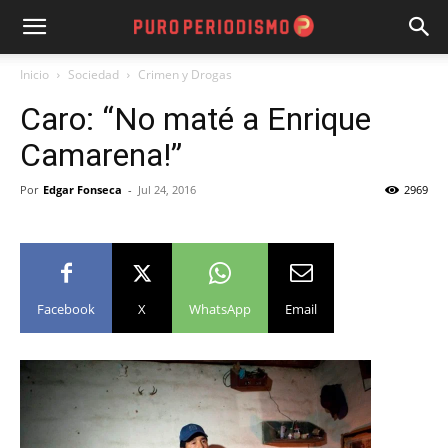
Inicio
Sociedad
Crimen y Drogas
Caro: “No maté a Enrique
Camarena!”
Por
Edgar Fonseca
-
Jul 24, 2016
2969
Facebook
X
WhatsApp
Email