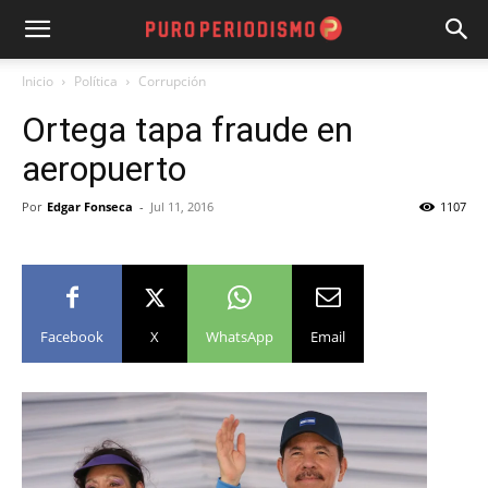
Inicio
Política
Corrupción
Ortega tapa fraude en
aeropuerto
Por
Edgar Fonseca
-
Jul 11, 2016
1107
Facebook
X
WhatsApp
Email