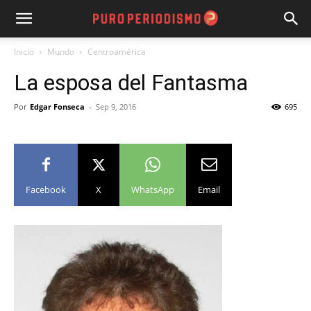
Inicio
Mundo
Centroamérica
La esposa del Fantasma
Por
Edgar Fonseca
-
Sep 9, 2016
695
Facebook
X
WhatsApp
Email