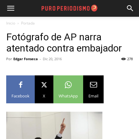
Inicio
Portada
Fotógrafo de AP narra
atentado contra embajador
Por
Edgar Fonseca
-
Dic 20, 2016
278
Facebook
X
WhatsApp
Email