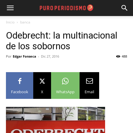
Inicio
banca
Odebrecht: la multinacional
de los sobornos
Por
Edgar Fonseca
-
Dic 27, 2016
488
Facebook
X
WhatsApp
Email