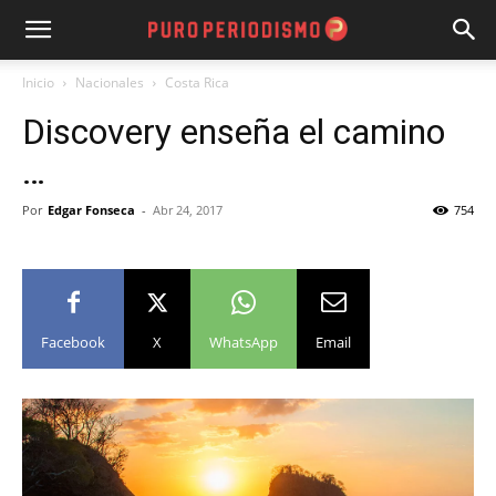
Inicio
Nacionales
Costa Rica
Discovery enseña el camino
…
Por
Edgar Fonseca
-
Abr 24, 2017
754
Facebook
X
WhatsApp
Email