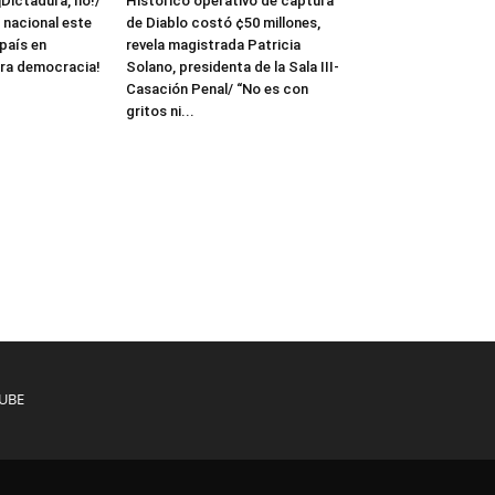
¡Dictadura, no!/
Histórico operativo de captura
 nacional este
de Diablo costó ¢50 millones,
 país en
revela magistrada Patricia
ra democracia!
Solano, presidenta de la Sala III-
Casación Penal/ “No es con
gritos ni...
UBE