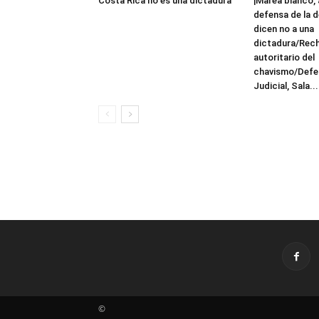
Costa Rica no es una dictadura
¡Marea blanco, 
defensa de la 
dicen no a una
dictadura/Rec
autoritario del
chavismo/Defe
Judicial, Sala...
©