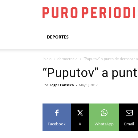
DEPORTES
Inicio
democracia
“Puputov” a punto de derrocar
“Puputov” a pun
Por
Edgar Fonseca
-
May 9, 2017
Facebook
X
WhatsApp
Email