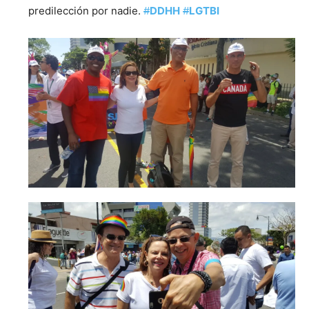
predilección por nadie.
#
DDHH
#
LGTBI