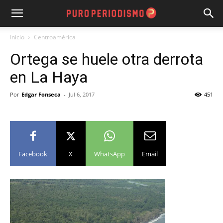
Inicio
Centroamérica
Ortega se huele otra derrota
en La Haya
Por
Edgar Fonseca
-
Jul 6, 2017
451
Facebook
X
WhatsApp
Email