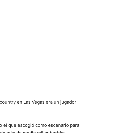
country en Las Vegas era un jugador
omo el que escogió como escenario para
do más de medio millar heridas.