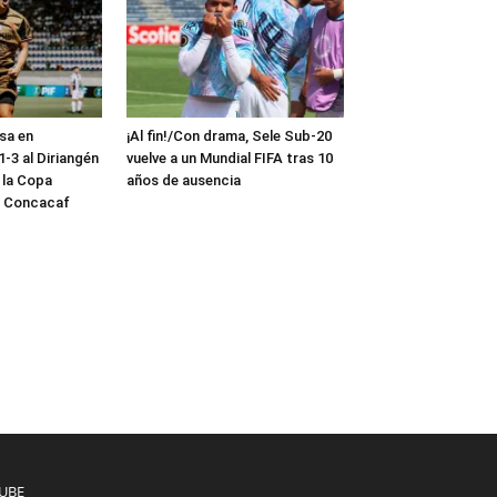
sa en
¡Al fin!/Con drama, Sele Sub-20
-3 al Diriangén
vuelve a un Mundial FIFA tras 10
 la Copa
años de ausencia
a Concacaf
UBE