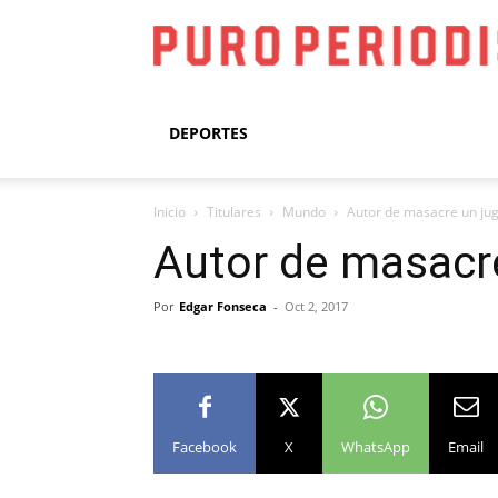
DEPORTES
Inicio
Titulares
Mundo
Autor de masacre un ju
Autor de masacr
Por
Edgar Fonseca
-
Oct 2, 2017
Facebook
X
WhatsApp
Email