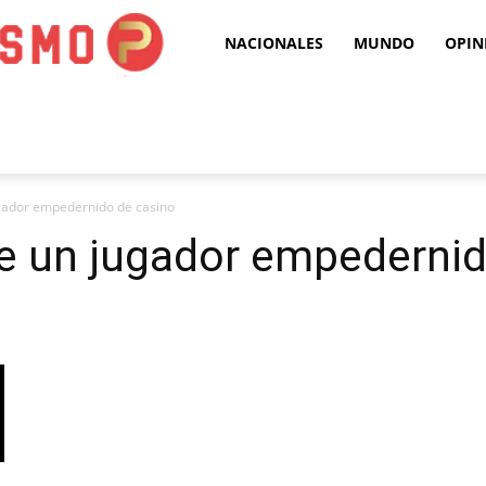
Puro
NACIONALES
MUNDO
OPIN
Periodismo
gador empedernido de casino
e un jugador empedernid