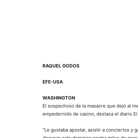
RAQUEL GODOS
EFE-USA
WASHINGTON
El sospechoso de la masacre que dejó al m
empedernido de casino, destaca el diario E
“Le gustaba apostar, asistir a conciertos y
disparar este domingo contra miles de pers