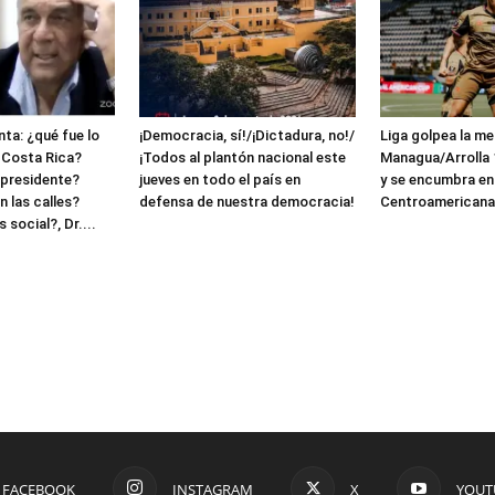
ta: ¿qué fue lo
¡Democracia, sí!/¡Dictadura, no!/
Liga golpea la me
 Costa Rica?
¡Todos al plantón nacional este
Managua/Arrolla 1
 presidente?
jueves en todo el país en
y se encumbra en
 las calles?
defensa de nuestra democracia!
Centroamerican
 social?, Dr....
FACEBOOK
INSTAGRAM
X
YOUT