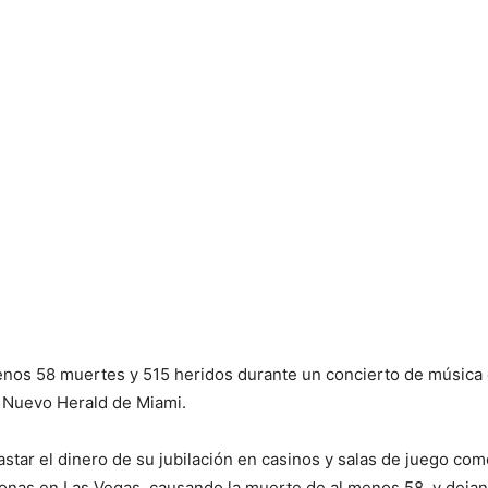
enos 58 muertes y 515 heridos durante un concierto de música 
l Nuevo Herald de Miami.
 gastar el dinero de su jubilación en casinos y salas de juego c
onas en Las Vegas, causando la muerte de al menos 58, y dejan