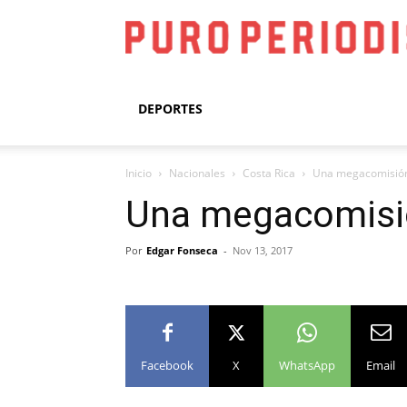
DEPORTES
Inicio
Nacionales
Costa Rica
Una megacomisión 
Una megacomisió
Por
Edgar Fonseca
-
Nov 13, 2017
Facebook
X
WhatsApp
Email