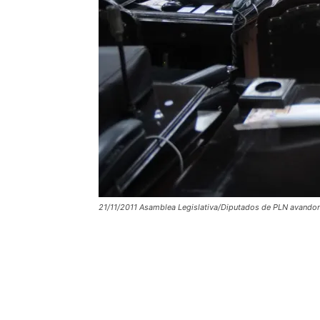
21/11/2011 Asamblea Legislativa/Diputados de PLN avandon