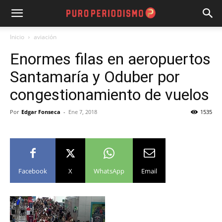
Inicio
aviación
Enormes filas en aeropuertos
Santamaría y Oduber por
congestionamiento de vuelos
Por
Edgar Fonseca
-
Ene 7, 2018
1535
Facebook
X
WhatsApp
Email