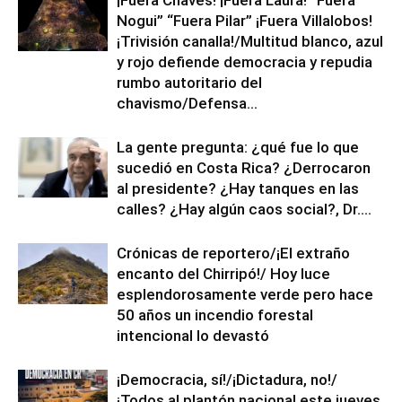
Nogui” “Fuera Pilar” ¡Fuera Villalobos!
¡Trivisión canalla!/Multitud blanco, azul
y rojo defiende democracia y repudia
rumbo autoritario del
chavismo/Defensa...
La gente pregunta: ¿qué fue lo que
sucedió en Costa Rica? ¿Derrocaron
al presidente? ¿Hay tanques en las
calles? ¿Hay algún caos social?, Dr....
Crónicas de reportero/¡El extraño
encanto del Chirripó!/ Hoy luce
esplendorosamente verde pero hace
50 años un incendio forestal
intencional lo devastó
¡Democracia, sí!/¡Dictadura, no!/
¡Todos al plantón nacional este jueves