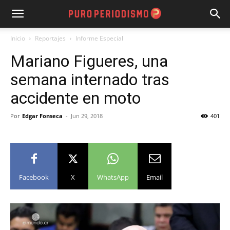
Inicio
Reportajes
Informe Especial
Mariano Figueres, una
semana internado tras
accidente en moto
Por
Edgar Fonseca
-
Jun 29, 2018
401
Facebook
X
WhatsApp
Email