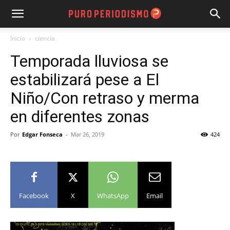
Inicio
ciencia
Temporada lluviosa se
estabilizará pese a El
Niño/Con retraso y merma
en diferentes zonas
Por
Edgar Fonseca
-
Mar 26, 2019
424
Facebook
X
WhatsApp
Email