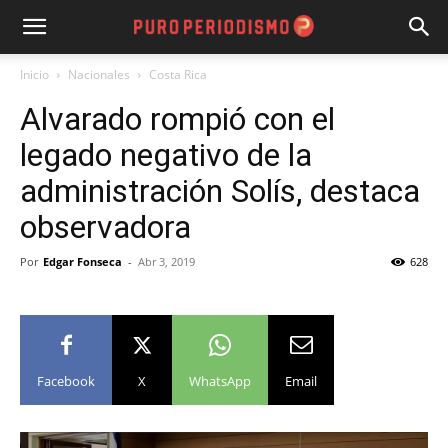
Inicio
Nacionales
Costa Rica
Alvarado rompió con el
legado negativo de la
administración Solís, destaca
observadora
Por
Edgar Fonseca
-
Abr 3, 2019
628
Facebook
X
WhatsApp
Email