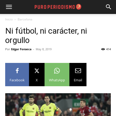
Inicio
Barcelona
Ni fútbol, ni carácter, ni
orgullo
Por
Edgar Fonseca
-
May 8, 2019
414
Facebook
X
WhatsApp
Email