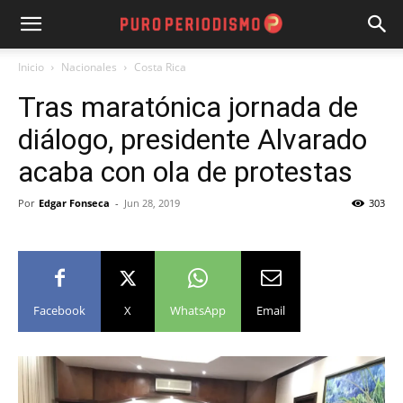
Inicio
Nacionales
Costa Rica
Tras maratónica jornada de
diálogo, presidente Alvarado
acaba con ola de protestas
Por
Edgar Fonseca
-
Jun 28, 2019
303
Facebook
X
WhatsApp
Email