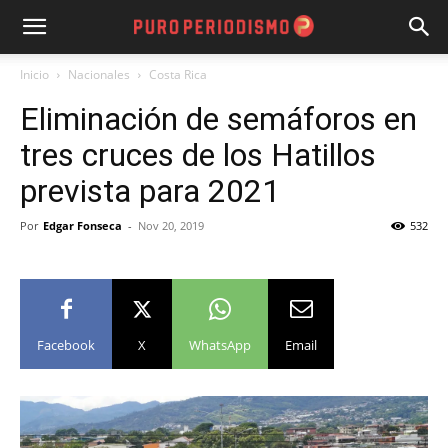
Inicio
Nacionales
Costa Rica
Eliminación de semáforos en
tres cruces de los Hatillos
prevista para 2021
Por
Edgar Fonseca
-
Nov 20, 2019
532
Facebook
X
WhatsApp
Email